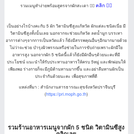
คลิก
👈🏻
รวมเมนูทำง่ายพร้อมสูตรจากผักสะเดา 👉🏻
เป็นอย่างไรบ้างคะกับ 5 ผัก วิตามินซีสูงแก้หวัด ผักแต่ละชนิดเนี่ย มี
วิตามินซีสูงทั้งนั้นเลย นอกจากจะช่วยแก้หวัด ลดน้ำมูก บรรเทา
อาการต่างๆจากการเป็นหวัดแล้ว ก็ยังมีสรรพคุณอื่นๆอีกมากมายด้วย
ไม่ว่าจะช่วย บำรุงผิวพรรณหรือช่วยในการขับถ่ายเพราะผักมีใย
อาหารสูง นอกจากผัก 5 ชนิดนี้แล้วก็ยังมีผักอื่นๆด้วยนะคะที่มี
ประโยชน์ แนะนำให้รับประทานอาหารให้ครบ 5หมู่ และพักผ่อนให้
เพียงพอ ร่างกายก็จะมีภูมิต้านทานมากขึ้น และอย่าลืมทานผักเป็น
ประจำกันด้วยนะคะ เพื่อสุขภาพที่ดี
แหล่งที่มา : สำนักงานสารธารณะสุขจังหวัดปราจีนบุรี
(
https://pri.moph.go.th
)
รวมร้านอาหารเมนูจากผัก 5 ชนิด วิตามินซีสูง
คลิกเลย