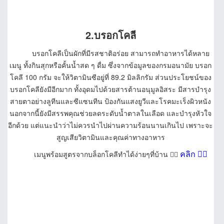
2.บรอกโคลี
บรอกโคลีเป็นผักที่มีรสชาติอร่อย สามารถทำอาหารได้หลาย
เมนู ทั้งกินสุกหรือคั้นน้ำสด ๆ ดื่ม ซึ่งจากข้อมูลของกรมอนามัย บรอก
โคลี 100 กรัม จะให้วิตามินซีอยู่ที่ 89.2 มิลลิกรัม ส่วนประโยชน์ของ
บรอกโคลียังมีอีกมาก ทั้งอุดมไปด้วยสารต้านอนุมูลอิสระ มีสารบำรุง
สายตาอย่างลูทีนและซีแซนทีน ป้องกันแสงยูวีและโรคมะเร็งผิวหนัง
นอกจากนี้ยังมีสรรพคุณช่วยลดระดับน้ำตาลในเลือด และบำรุงหัวใจ
อีกด้วย แต่แนะนำว่าไม่ควรนำไปผ่านความร้อนนานเกินไป เพราะจะ
สูญเสียวิตามินและคุณค่าทางอาหาร
คลิก
👈🏻
เมนูพร้อมสูตรจากบล็อกโคลีทำได้ง่ายๆที่บ้าน 👉🏻