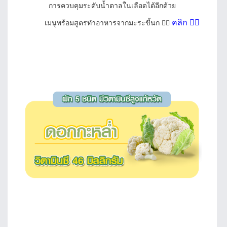
การควบคุมระดับน้ำตาลในเลือดได้อีกด้วย
คลิก
👈🏻
เมนูพร้อมสูตรทำอาหารจากมะระขี้นก 👉🏻