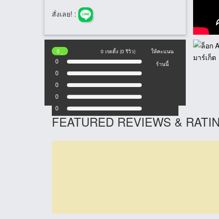
สั่งเลย! :
0
0 เรตติ้ง (0 รีวิว)
ให้คะแนน
0
ร้านนี้
0
0
0
0
FEATURED REVIEWS & RATI