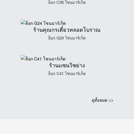
ล็อก C06 โซนมาร์เก็ต
ร้านคุณกรเตี๋ยวหลอดโบราณ
ล็อก G24 โซนมาร์เก็ต
ร้านเเซนวิชย่าง
ล็อก C41 โซนมาร์เก็ต
ดูทั้งหมด >>