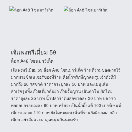
เจ้เเพงพรีเมี่ยม 59
ล็อก A48 โซนมาร์เก็ต
เจ้เเพงพรีเมี่ยม 59 ล็อก A48 โซนมาร์เก็ต ร้านที่รวมของฝากไว้
มากมายซิกเนเจอร์ของที่ร้าน คือน้ำพริกพี่ญาคนรุมเจ้าดังที่มี
มากถึง 20 รสชาติ ราคากระปุกละ 50 บาท และเมนูเส้น
สำเร็จรูปทั้ง ก๊วยเตี๋ยวต้มยำ ก๊วยจั๊บญวน เย็นตาโฟ ผัดไทย
ราคาถุงละ 25 บาท น้ำปลาร้าต้มสุกขวดละ 30 บาท ปลาซิว
ทอดอบกรอบถุงละ 60 บาท หรือจะเป็นน้ำผึ้งแท้ 100 เปอร์เซนต์
เพียงขวดละ 110 บาท ยังไม่หมดเท่านั้นที่ร้านยังมีของฝากอีก
เพียบ อย่าลืมแวะมาอุดหนุนกันนะครับ