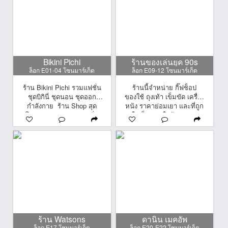
Bikini Pichi
ร้านของเล่นยุค 90s
ล็อก E01-04 โซนมาร์เก็ต
ล็อก E09-12 โซนมาร์เก็ต
ร้าน Bikini Pichi รวมแฟชั่น
ร้านนี้จำหน่าย กิ๊ฟช็อป
ชุดบิกินี่ ชุดนอน ชุดออก
ของใช้ ถุงเท้า เข็มขัด เครื่อง
กำลังกาย ร้าน Shop สุด
หนัง ราคาย่อมเยา และที่ถูก
โปรดของสาวๆ รวมแฟชั่น
ใจเด็กๆ ถูกใจผู้ปกครอง
Bikini สุดสวย หลากหลาย
คือ ของเล่นยุค 90s มีเยอะ
สไตล์ หลากไซส์ หลายขนาด
มาก เลือกกันเพลินๆเลยจ้า
นอกจากนี้ยังมีชุดนอน ชุด
ราคาไม่แพงเริ่มต้น 10-50
ชั้นใน และ ชุดออกกำลังกาย
บาทเองค่ะ ใครชอบสะสม
เนื้อผ้าดี ราคาสบายกระเป๋า
ของเล่นมาเลือกร้านนี้ได้เลย
สาวๆมาร้านนี้ไม่ผิดหวัง
แน่นอน!!
ร้าน Watsons
ดานิน เมคอัพ
ล็อก E17 โซนมาร์เก็ต
ล็อก E20-E22 โซนมาร์เก็ต