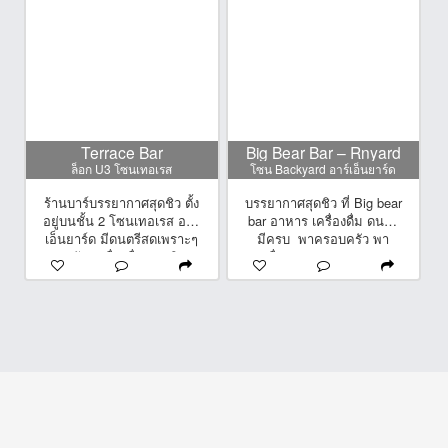
ช็อปเพลินมากกกก ระรานตา
ไปหมด ที่สำคัญราคาย่อม
เยาสุดๆค่ะ
Terrace Bar
Big Bear Bar – Rnyard
ล็อก U3 โซนเทอเรส
โซน Backyard อาร์เอ็นยาร์ด
ร้านบาร์บรรยากาศสุดชิว ตั้ง
บรรยากาศสุดชิว ที่ Big bear
อยู่บนชั้น 2 โซนเทอเรส อาร์
bar อาหาร เครื่องดื่ม ดนตรี
เอ็นยาร์ด มีดนตรีสดเพราะๆ
มีครบ พาครอบครัว พา
ทุกวัน เครื่องดื่มทุกชนิด
เพื่อนๆ มาทานอาหาร
หลากหลายสไตล์ น้องๆน่ารัก
ท่ามกลางบรรยากาศชิวๆได้
บริการเป็นกันเอง เหมาะกับ
เลยนะคะ Big bear bar Rn
การมาดื่ม สังสรรค์ ผ่อน
yard ยินดีให้บริการ อาหาร
คลายไปกับบรรยากาศดีๆได้
อร่อย ดนตรีเพราะๆ จะจัดวัน
ทุกวัน
เกิด กินเลี้ยง ก็เหมาะมากๆ