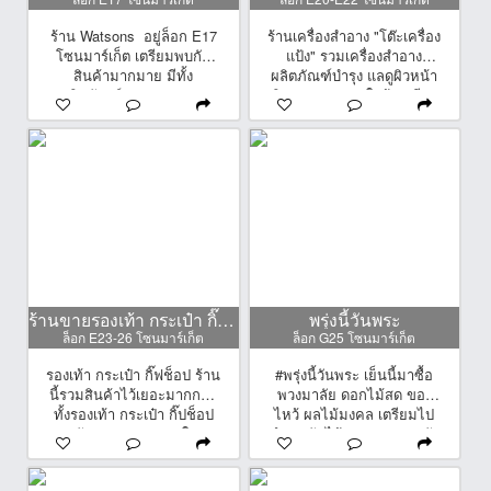
ร้าน Watsons อยู่ล็อก E17
ร้านเครื่องสำอาง "โต๊ะเครื่อง
โซนมาร์เก็ต เตรียมพบกับ
แป้ง" รวมเครื่องสำอาง
สินค้ามากมาย มีทั้ง
ผลิตภัณฑ์บำรุง แลดูผิวหน้า
ผลิตภัณฑ์ความสวยงาม
ผิวกาย ครบ จบในร้านเดียว
อันดับหนึ่งของประเทศไทย
ทางร้ายรับจัดช่อ
เเละมีโปโมชั่นพิเศษ กับ
ดอกไม้+เครื่องสำอาง ในเทศ
สินค้ามากมาย เเละตอนนี้พบ
กาลสำคัญๆอย่าง ปีใหม่
กับโปโมชั่นพิเศษ ชิ้นที่
วาเลนไทน์ด้วยนะคะ เริ่มต้น
สอง1บาท ยิ่งหาร ยิ่งคุ้ม รีบ
300 บาท สวนงาม ถูกใจ
มาชอปกันนะครับ
ทั้งคนให้ คนรับ
ร้านขายรองเท้า กระเป๋า กิ๊ฟช็อป
พรุ่งนี้วันพระ
ล็อก E23-26 โซนมาร์เก็ต
ล็อก G25 โซนมาร์เก็ต
รองเท้า กระเป๋า กิ๊ฟช็อป ร้าน
#พรุ่งนี้วันพระ เย็นนี้มาซื้อ
นี้รวมสินค้าไว้เยอะมากกกก
พวงมาลัย ดอกไม้สด ของ
ทั้งรองเท้า กระเป๋า กิ๊ปช็อป
ไหว้ ผลไม้มงคล เตรียมไป
น่ารักๆ งานสวย งานใหม่
ทำบุญกันได้นะคะ พวงมาลัย
งานทันสมัย ไม่ตกเทรนด์
สวยๆ มีหลายแบบ 20 บาท
ใครเข้ามาที่ร้าน บอกเลยว่า
เท่านั้นจ้า