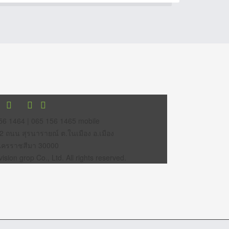
56 1464 | 065 156 1465 mobile
12 ถนน สุรนารายณ์ ต.ในเมือง อ.เมือง
นครราชสีมา 30000
sion grop Co., Ltd. All rights reserved.